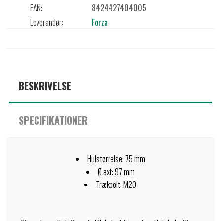
EAN:
8424427404005
Leverandør:
Forza
BESKRIVELSE
SPECIFIKATIONER
Hulstørrelse: 75 mm
Ø ext: 97 mm
Trækbolt: M20