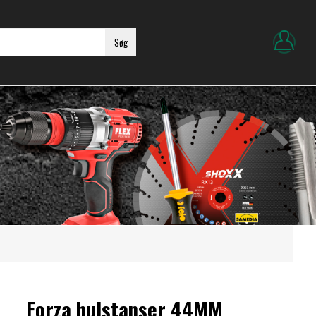
Søg
Forza hulstanser 44MM