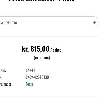
+
riant: 44 mm
kr. 815,00
/ enhed
(ex. moms)
renr:
54/44
N:
8424427401301
verandør:
Forza