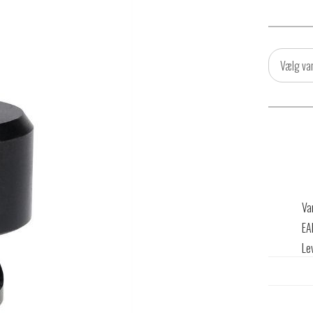
Vælg va
Va
EA
Le