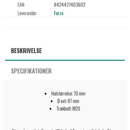
EAN:
8424427403602
Leverandør:
Forza
BESKRIVELSE
SPECIFIKATIONER
Hulstørrelse: 70 mm
Ø ext: 87 mm
Trækbolt: M20