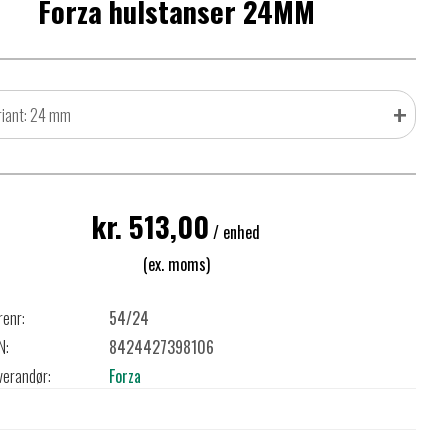
Forza hulstanser 24MM
+
riant: 24 mm
kr. 513,00
/ enhed
(ex. moms)
renr:
54/24
N:
8424427398106
verandør:
Forza