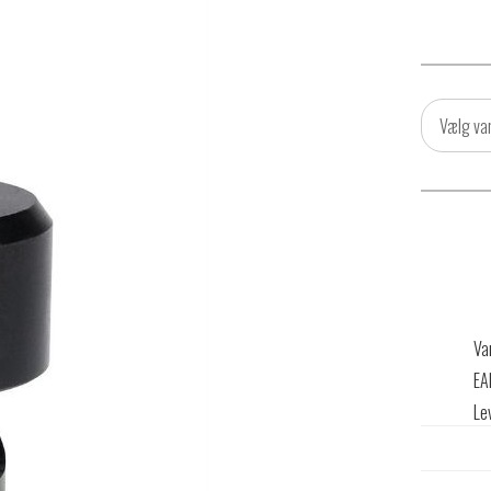
Vælg va
Va
EA
Le