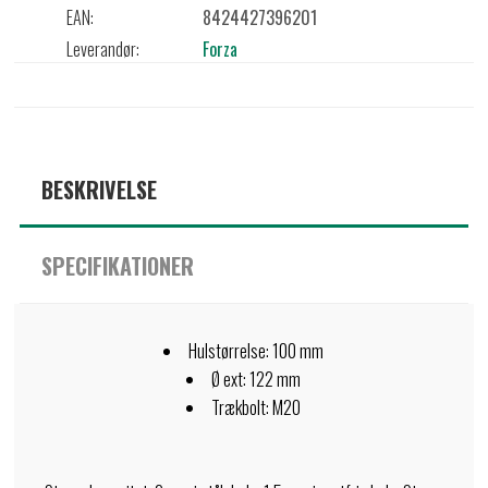
EAN:
8424427396201
Leverandør:
Forza
BESKRIVELSE
SPECIFIKATIONER
Hulstørrelse: 100 mm
Ø ext: 122 mm
Trækbolt: M20