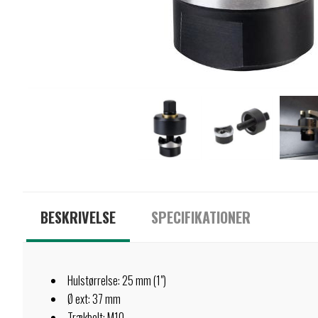
BESKRIVELSE
SPECIFIKATIONER
Hulstørrelse: 25 mm (1")
Ø ext: 37 mm
Trækbolt: M10