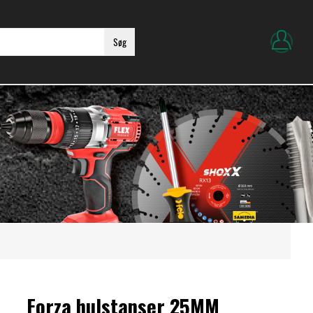
Søg
Forza hulstanser 25MM