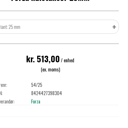
+
riant: 25 mm
kr. 513,00
/ enhed
(ex. moms)
renr:
54/25
N:
8424427398304
verandør:
Forza