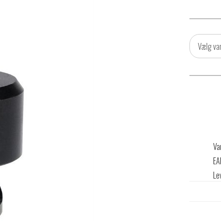
Vælg va
Va
EA
Le