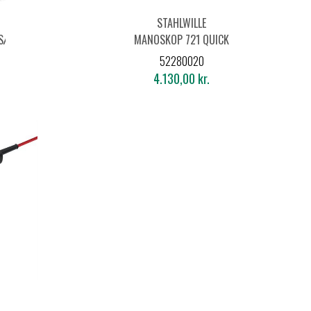
STAHLWILLE
SSÆT
MANOSKOP 721 QUICK
MOMENTNØGLE 40-
52280020
200NM M.1/2"
4.130,00 kr.
SKRALDEHOVED