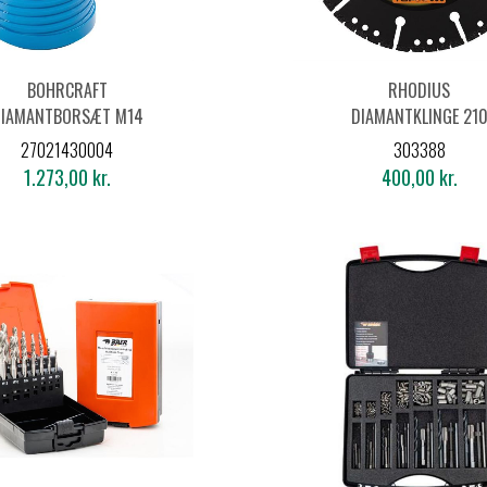
BOHRCRAFT
RHODIUS
DIAMANTBORSÆT M14
DIAMANTKLINGE 21
6-10MM
ALL-CUT 125X22,2M
27021430004
303388
1.273,00 kr.
400,00 kr.