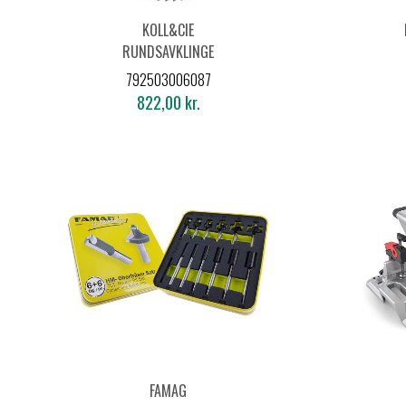
KOLL&CIE
RUNDSAVKLINGE
250X3,4X30 60FTZN
792503006087
ALU
822,00 kr.
FAMAG