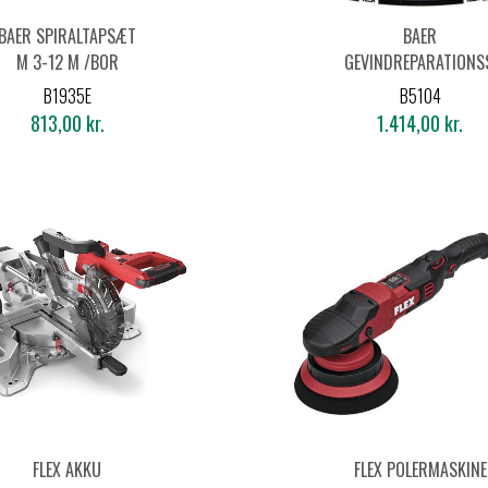
BAER SPIRALTAPSÆT
BAER
M 3-12 M /BOR
GEVINDREPARATION
M 5-6-8-10-12
B1935E
B5104
813,00 kr.
1.414,00 kr.
FLEX AKKU
FLEX POLERMASKINE