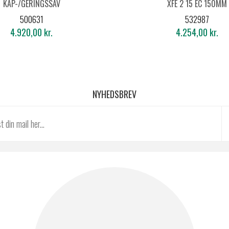
KAP-/GERINGSSAV
XFE 2 15 EC 150MM
SMS 190 18.0-EC
500631
532987
4.920,00 kr.
4.254,00 kr.
NYHEDSBREV