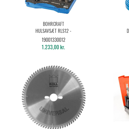
BOHRCRAFT
HULSAVSÆT RLS12 -
14 DELE BI-METAL HSS
19001330012
1.233,00 kr.