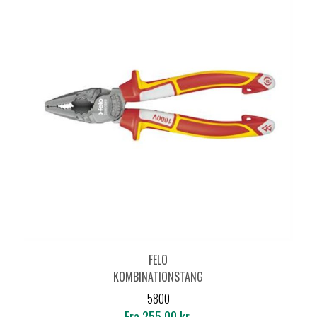
FELO
KOMBINATIONSTANG
VDE 580
5800
Fra 255,00 kr.