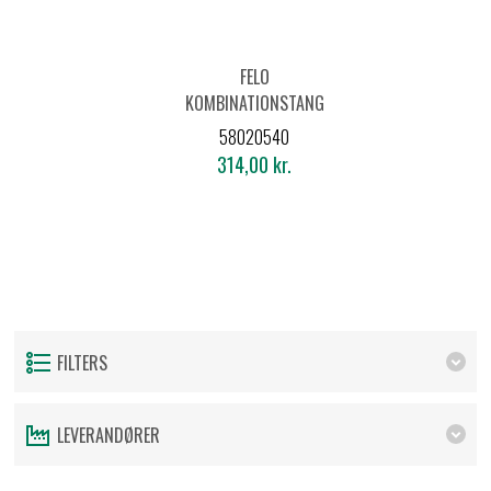
FELO
KOMBINATIONSTANG
VDE 580 - 205MM
58020540
314,00 kr.
FILTERS
LEVERANDØRER