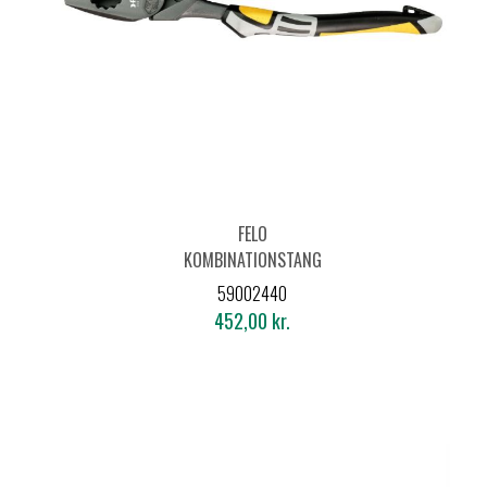
FELO
KOMBINATIONSTANG
LANG 591 - 240
59002440
452,00 kr.