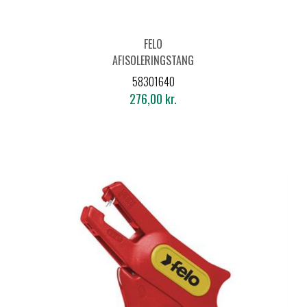
FELO
AFISOLERINGSTANG
583 - 160MM
58301640
276,00 kr.