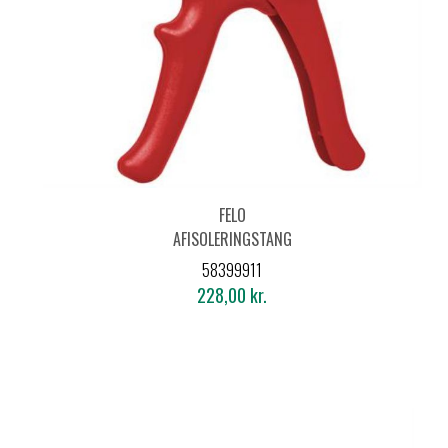
FELO
AFISOLERINGSTANG
AUTOMATISK 583 -
58399911
160MM
228,00 kr.