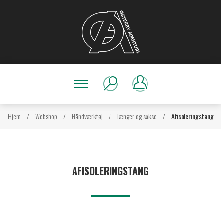
Hjem
/
Webshop
/
Håndværktøj
/
Tænger og sakse
/
Afisoleringstang
AFISOLERINGSTANG