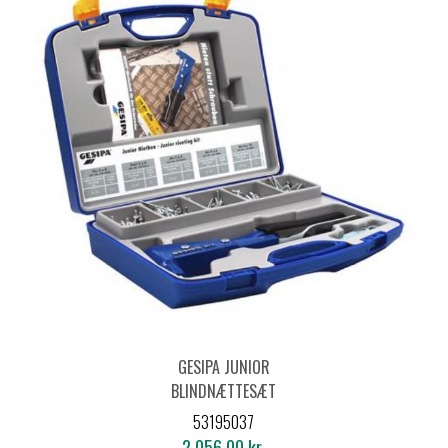
GESIPA JUNIOR
BLINDNÆTTESÆT
M/TANG NTX
53195037
2.056,00 kr.