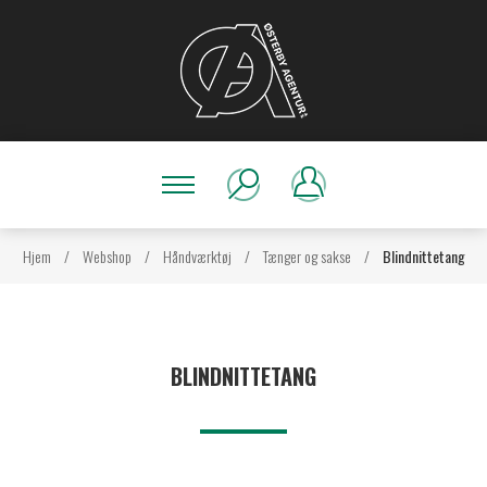
Hjem
/
Webshop
/
Håndværktøj
/
Tænger og sakse
/
Blindnittetang
BLINDNITTETANG