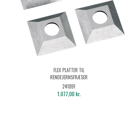
FLEX PLATTER TIL
RENDEJERNSFRÆSER
HSS, 21X21 MM (4
241091
STK)
1.077,00 kr.