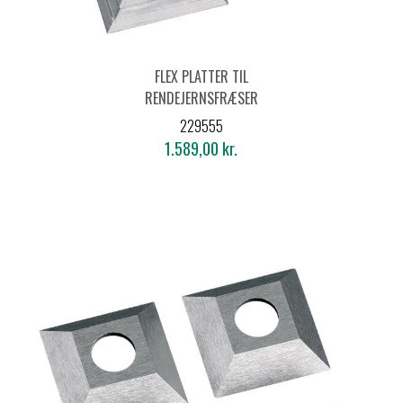
FLEX PLATTER TIL
RENDEJERNSFRÆSER
HM, 21X21 MM (4 STK)
229555
1.589,00 kr.