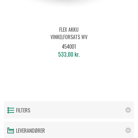
FLEX AKKU
VINKELFORSATS WV
18.0-EC
454001
533,00 kr.
FILTERS
LEVERANDØRER