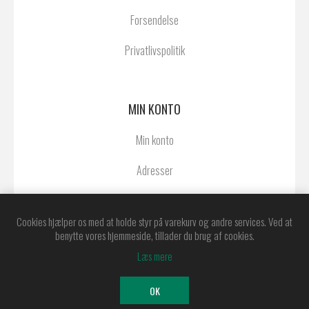
Forsendelse
Privatlivspolitik
MIN KONTO
Min konto
Adresser
Ordrer
Cookies hjælper os med at holde styr på varekurv og andre services. Ved at
benytte vores hjemmeside, tillader du brug af cookies.
Læs mere
Powered by
nopCommerce
Copyright © 2026 Østerby Agentur A/S. Alle
OK
rettigheder forbeholdt.