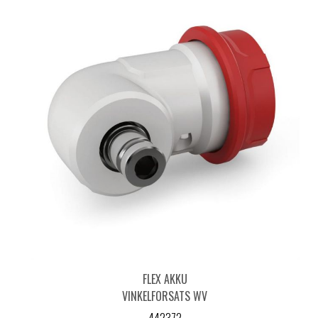
FLEX AKKU
VINKELFORSATS WV
10.8-EC