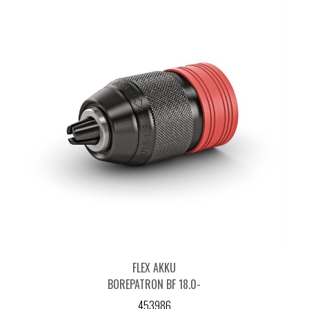
FLEX AKKU
BOREPATRON BF 18.0-
EC
453986