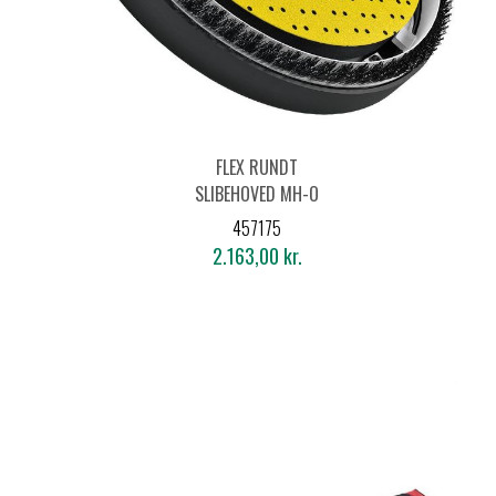
FLEX RUNDT
SLIBEHOVED MH-O
Ø225 TIL GE7
457175
2.163,00 kr.