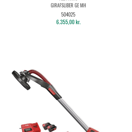
GIRAFSLIBER GE MH
18.0-EC
504025
6.355,00 kr.