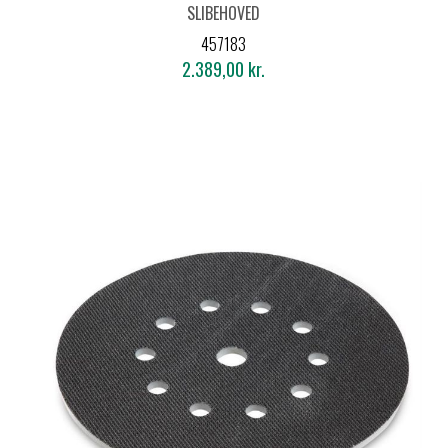
SLIBEHOVED
M/KANTSEGMENT MH-
457183
R Ø225 TIL GE7
2.389,00 kr.