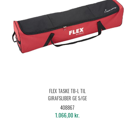
FLEX TASKE TB-L TIL
GIRAFSLIBER GE 5/GE
5 R
408867
1.066,00 kr.