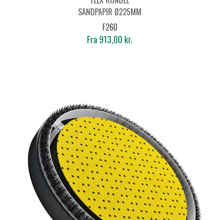
SANDPAPIR Ø225MM
(25 STK.)
F260
Fra 913,00 kr.