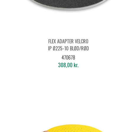
FLEX ADAPTER VELCRO
IP Ø225-10 BLØD/RØD
(2 STK.)
470678
308,00 kr.