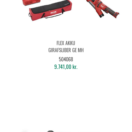
FLEX AKKU
GIRAFSLIBER GE MH
18.0-EC/5.0 SÆT +
504068
MH-X
9.741,00 kr.