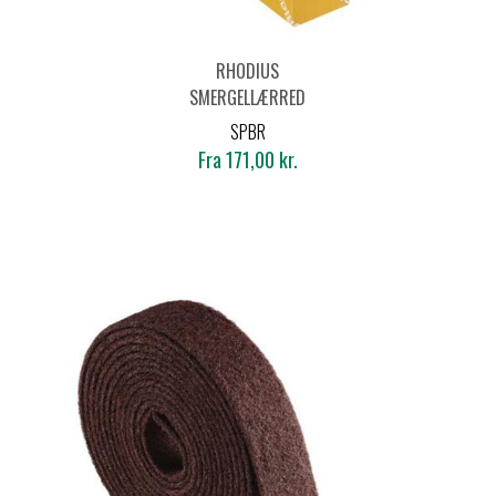
RHODIUS
SMERGELLÆRRED
40MMX25 M
SPBR
Fra 171,00 kr.