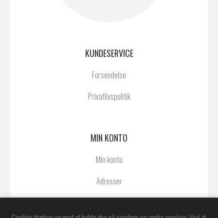
KUNDESERVICE
Forsendelse
Privatlivspolitik
MIN KONTO
Min konto
Adresser
Ordrer
Cookies hjælper os med at holde styr på varekurv og andre services. Ved at