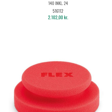
140 INKL. 24
POLERKEGLER/SÆT
516112
2.102,00 kr.