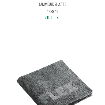
LAMMEULDSHÆTTE
WH-C Ø180
123870
215,00 kr.