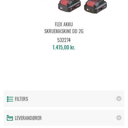
FLEX AKKU
SKRUEMASKINE DD 2G
12-LDBC/2.5
532274
1.415,00 kr.
FILTERS
LEVERANDØRER