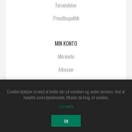
Forsendelse
Privatlivspolitik
MIN KONTO
Min konto
Adresser
Ordrer
Cookies hjælper os med at holde styr på varekurv og andre services. Ved at
benytte vores hjemmeside, tillader du brug af cookies.
Læs mere
Powered by
nopCommerce
Copyright © 2026 Østerby Agentur A/S. Alle
OK
rettigheder forbeholdt.