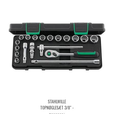
STAHLWILLE
TOPNØGLESÆT 3/8" -
19 DELE - 96021180