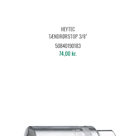
HEYTEC
TÆNDRØRSTOP 3/8"
20,8MM
50840190183
74,00 kr.