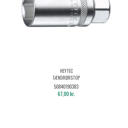
HEYTEC
TÆNDRØRSTOP
3/8"16MM
50840190383
67,00 kr.