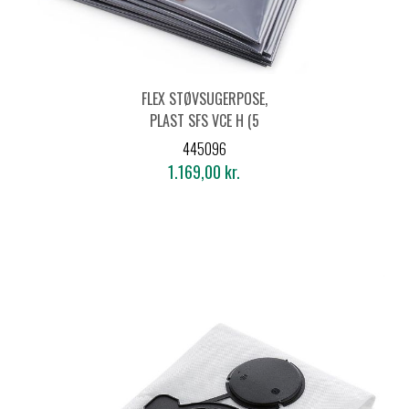
FLEX STØVSUGERPOSE,
PLAST SFS VCE H (5
STK.)
445096
1.169,00 kr.