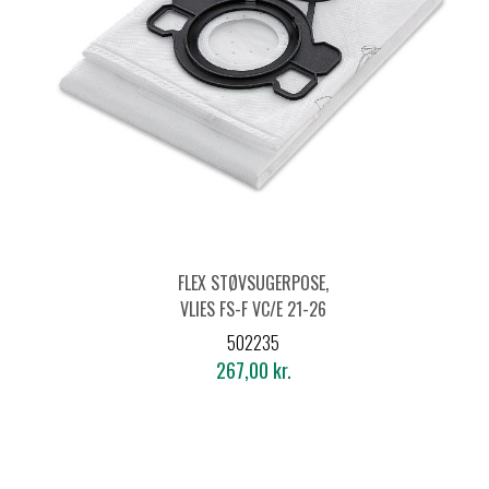
FLEX STØVSUGERPOSE,
VLIES FS-F VC/E 21-26
L(5 STK.)
502235
267,00 kr.