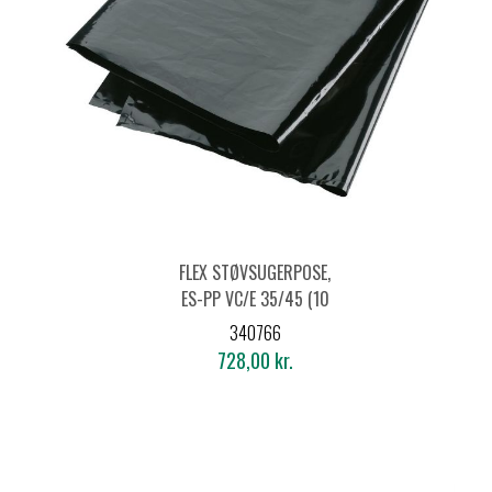
FLEX STØVSUGERPOSE,
ES-PP VC/E 35/45 (10
STK.)
340766
728,00 kr.