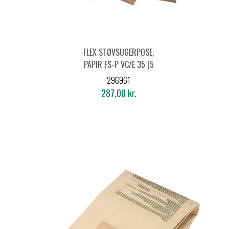
FLEX STØVSUGERPOSE,
PAPIR FS-P VC/E 35 (5
STK.)
296961
287,00 kr.