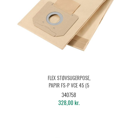
FLEX STØVSUGERPOSE,
PAPIR FS-P VCE 45 (5
STK.)
340758
328,00 kr.