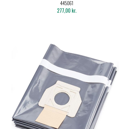
L/M (5 STK.)
445061
277,00 kr.