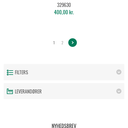
STK.)
329630
400,00 kr.
1
2
FILTERS
LEVERANDØRER
NYHEDSBREV