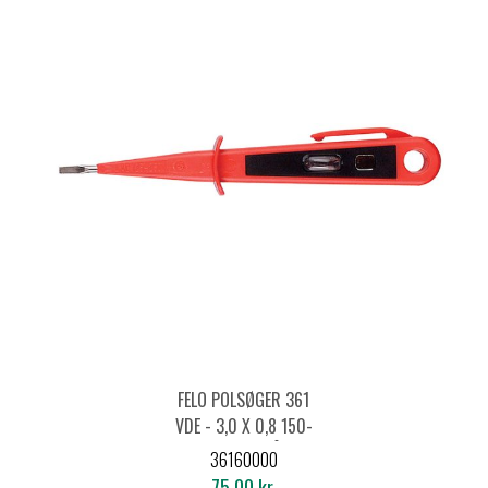
FELO POLSØGER 361
VDE - 3,0 X 0,8 150-
250V *UDGÅR
36160000
75,00 kr.