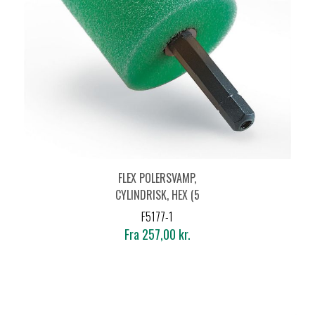
FLEX POLERSVAMP,
CYLINDRISK, HEX (5
STK.)
F5177-1
Fra 257,00 kr.