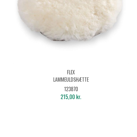
FLEX
LAMMEULDSHÆTTE
WH-C Ø180
123870
215,00 kr.