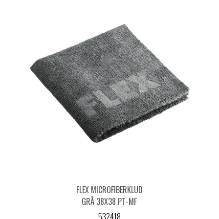
FLEX MICROFIBERKLUD
GRÅ 38X38 PT-MF
380
532418