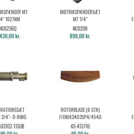
IKSPÆNDER M7
MØTRIKSPÆNDERSÆT
/4" 1627NM
M7 1/4"
F
NC6236Q
NC0208
430,00 kr.
898,00 kr.
ARATIONSSÆT
ROTORBLADE (6 STK)
 3/4"- O-RING
F/OM434035P4/454035P2
F
OG RING
403102-11SUB
43-413716
OM454035P2
95,00 kr.
95,00 kr.