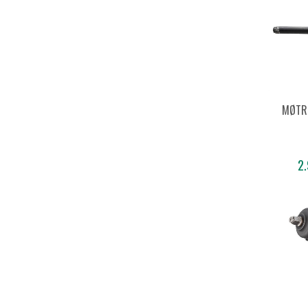
MØTR
2.