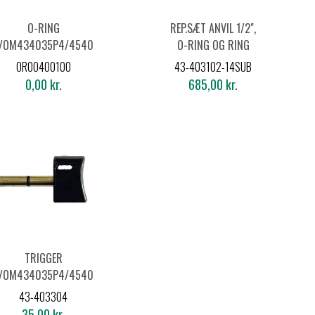
O-RING
REP.SÆT ANVIL 1/2",
/OM434035P4/454035P2
O-RING OG RING
T/OM434035P4
OR00400100
43-403102-14SUB
0,00 kr.
685,00 kr.
TRIGGER
/OM434035P4/454035P2
43-403304
35,00 kr.