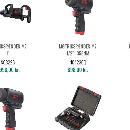
IKSPÆNDER M7
MØTRIKSPÆNDER M7
1"
1/2" 1356NM
NC8226
NC4236Q
998,00 kr.
898,00 kr.