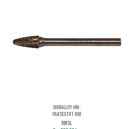
SHIBALLOY HM-
FRÆSESTIFT RBF
PROJEKTILFORM -
RBFSL
STANDARD LANG