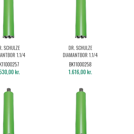
R. SCHULZE
DR. SCHULZE
ANTBOR 1.1/4
DIAMANTBOR 1.1/4
107X450MM
Ø112X450MM
K11000257
BK11000258
530,00 kr.
1.616,00 kr.