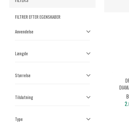
FILTERS
FILTRER EFTER EGENSKABER
Anvendelse
Længde
Størrelse
D
DIAM
Ø
B
Tilslutning
2.
Type