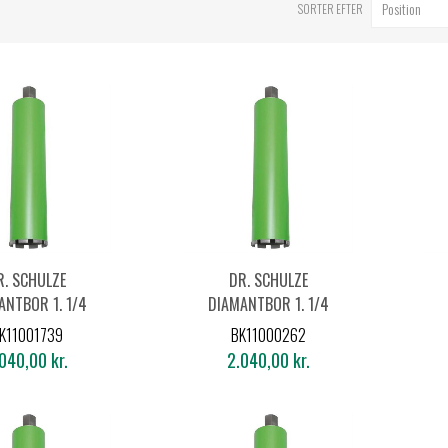
SORTER EFTER
R. SCHULZE
DR. SCHULZE
ANTBOR 1. 1/4
DIAMANTBOR 1. 1/4
138X450MM
Ø142X450MM
K11001739
BK11000262
040,00 kr.
2.040,00 kr.