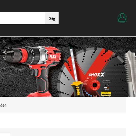
Søg
ebor