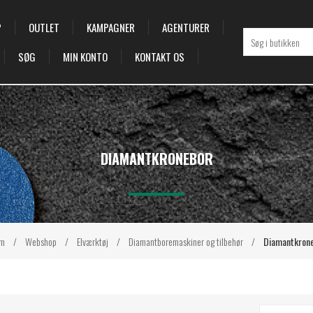
P
OUTLET
KAMPAGNER
AGENTURER
SØG
MIN KONTO
KONTAKT OS
DIAMANTKRONEBOR
m
/
Webshop
/
Elværktøj
/
Diamantboremaskiner og tilbehør
/
Diamantkron