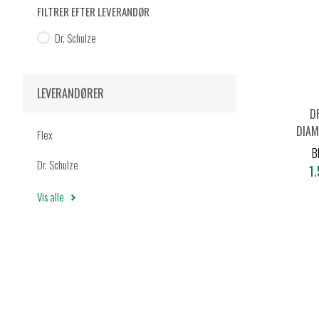
FILTRER EFTER LEVERANDØR
Dr. Schulze
LEVERANDØRER
D
DIAM
Flex
Ø
B
Dr. Schulze
1.
Vis alle