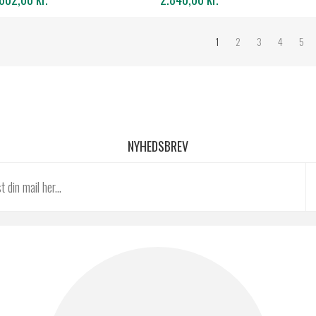
1
2
3
4
5
NYHEDSBREV