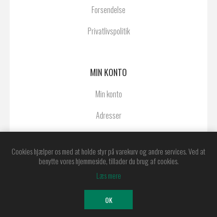
Forsendelse
Privatlivspolitik
MIN KONTO
Min konto
Adresser
Ordrer
Cookies hjælper os med at holde styr på varekurv og andre services. Ved at
benytte vores hjemmeside, tillader du brug af cookies.
Læs mere
Powered by
nopCommerce
Copyright © 2026 Østerby Agentur A/S. Alle
OK
rettigheder forbeholdt.