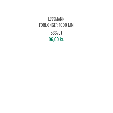
LESSMANN
FORLÆNGER 1000 MM
IND/UDV. GEVIND M6
566701
96,00 kr.