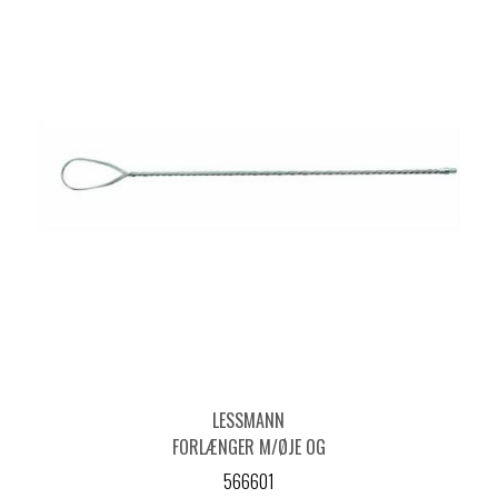
LESSMANN
FORLÆNGER M/ØJE OG
GEVIND 1000 MM
566601