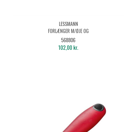
LESSMANN
FORLÆNGER M/ØJE OG
GEVIND 1000 MM UDV.
568806
M10
102,00 kr.