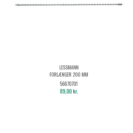
LESSMANN
FORLÆNGER 200 MM
IND/UDV. GEVIND M6
56670701
89,00 kr.