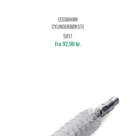
LESSMANN
CYLINDERBØRSTE
M/UDV. GEVIND -
5017
MESSING
Fra 92,00 kr.