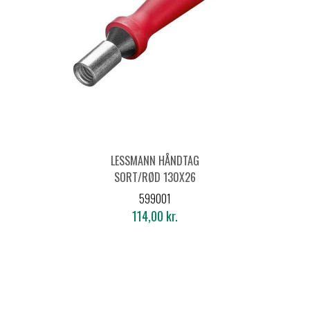
LESSMANN HÅNDTAG
SORT/RØD 130X26
MM INDV. GEVIND M6
599001
114,00 kr.