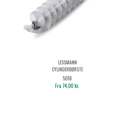
LESSMANN
CYLINDERBØRSTE
M/UDV. GEVIND -
5018
POLYAMID
Fra 74,00 kr.