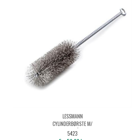
LESSMANN
CYLINDERBØRSTE M/
ØJE STÅL
5423