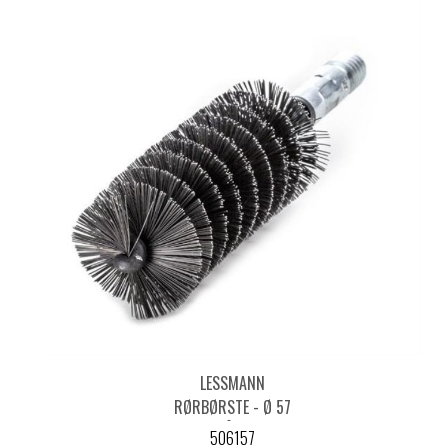
LESSMANN
RØRBØRSTE - Ø 57
MM STÅL 0,35 -
506157