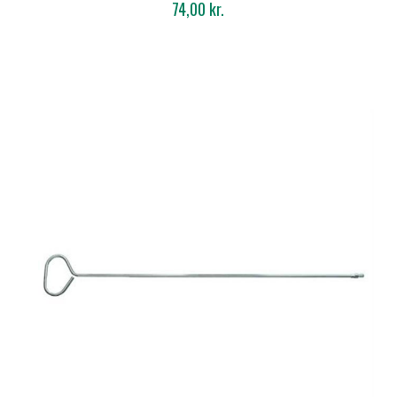
INDV. GEVIND M6
74,00 kr.