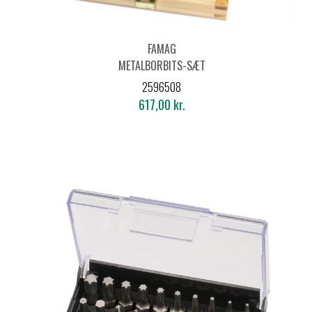
FAMAG
METALBORBITS-SÆT
HSS-G 3,0 - 10,0MM
2596508
M/BITSHOLDER
617,00 kr.
**UDGÅR**