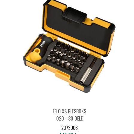
FELO XS BITSBOKS
020 - 30 DELE
SL/PH/PZ/HEX/TORX®
2073006