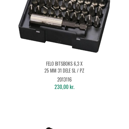
FELO BITSBOKS 6,3 X
25 MM 31 DELE SL / PZ
/ PH / HEX / TORX® /
2013116
SQ / BH
230,00 kr.