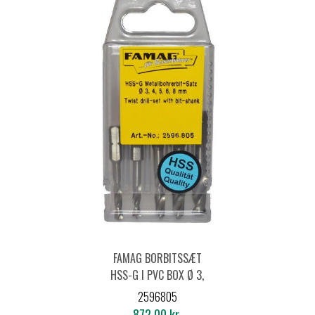
FAMAG BORBITSSÆT
HSS-G I PVC BOX Ø 3,
4, 5, 6, 8 MM
2596805
**UDGÅR**
872,00 kr.