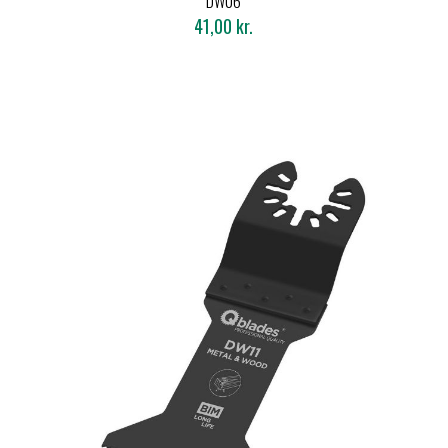
DW06
JAPANER
41,00 kr.