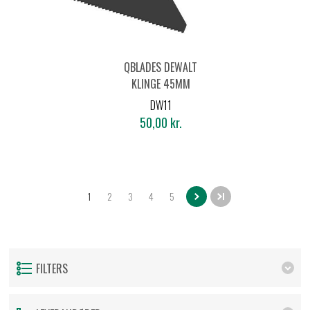
QBLADES DEWALT
KLINGE 45MM
UNIVERSAL
DW11
50,00 kr.
1
2
3
4
5
FILTERS