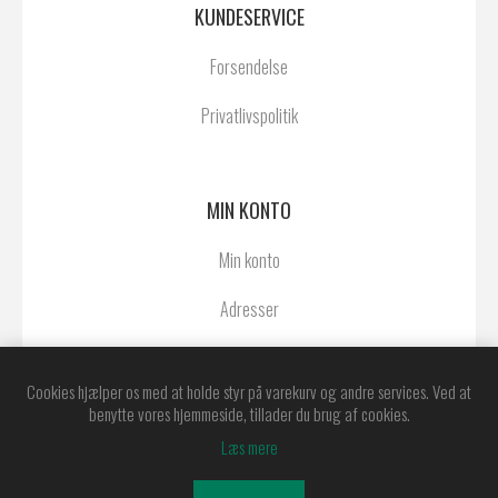
KUNDESERVICE
Forsendelse
Privatlivspolitik
MIN KONTO
Min konto
Adresser
Ordrer
Cookies hjælper os med at holde styr på varekurv og andre services. Ved at
benytte vores hjemmeside, tillader du brug af cookies.
Læs mere
Powered by
nopCommerce
Copyright © 2026 Østerby Agentur A/S. Alle