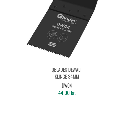
QBLADES DEWALT
KLINGE 34MM
TRÆ/PLAST/GIPS
DW04
44,00 kr.