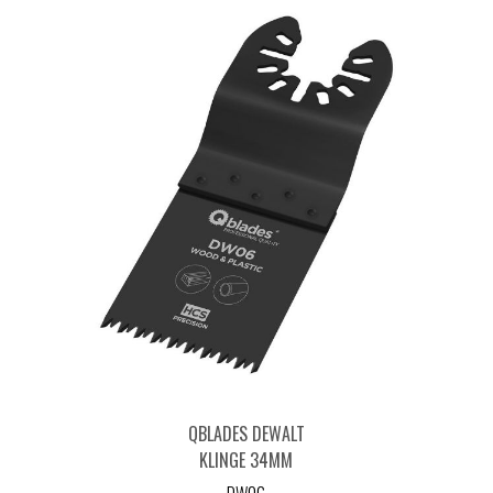
QBLADES DEWALT
KLINGE 34MM
TRÆ/PLAST/GIPS