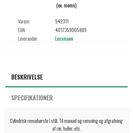
(ex. moms)
Varenr:
542311
EAN:
4017359005989
Leverandør:
Lessmann
BESKRIVELSE
SPECIFIKATIONER
Cylindrisk rensebørste i stål. Til manuel og rensning og afgratning
af rør, huller, etc.