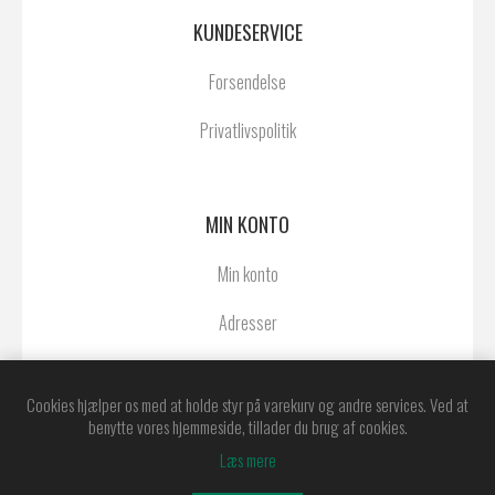
KUNDESERVICE
Forsendelse
Privatlivspolitik
MIN KONTO
Min konto
Adresser
Ordrer
Cookies hjælper os med at holde styr på varekurv og andre services. Ved at
benytte vores hjemmeside, tillader du brug af cookies.
Læs mere