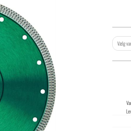
Vælg va
Va
Le