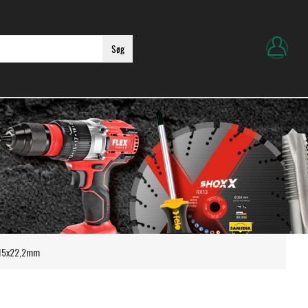
Søg
 115x22,2mm