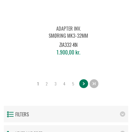
ADAPTER INV.
SMØRING MK3-32MM
ZIA332-KN
1.900,00 kr.
1
2
3
4
5
FILTERS