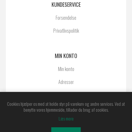
KUNDESERVICE
Forsendelse
Privatlivspolitik
MIN KONTO
Min konto
Adresser
Ordrer
Cookies hjælper os med at holde styr på varekurv og andre services. Ved at
benytte vores hjemmeside, tillader du brug af cookies.
Læs mere
Powered by
nopCommerce
Copyright © 2026 Østerby Agentur A/S. Alle