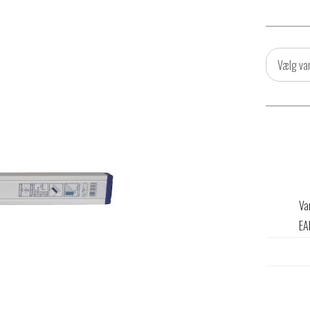
Vælg va
Va
EA