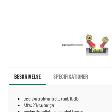
BESKRIVELSE
SPECIFIKATIONER
Laserskalerede vandrette runde libeller
Aflæs 2% hældninger
Forstørrelseseffekt for forbedret læsning