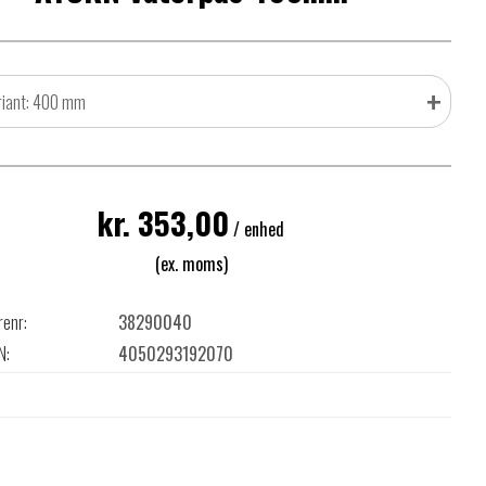
+
riant: 400 mm
kr. 353,00
/ enhed
(ex. moms)
renr:
38290040
N:
4050293192070