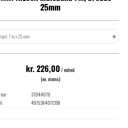
25mm
+
riant: 7 m x 25 mm
kr. 226,00
/ enhed
(ex. moms)
renr:
37044070
N:
4975364011398