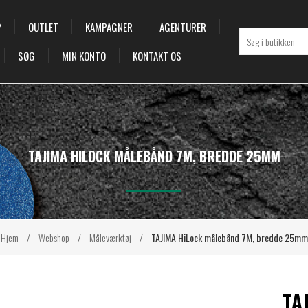
P
OUTLET
KAMPAGNER
AGENTURER
SØG
MIN KONTO
KONTAKT OS
TAJIMA HILOCK MÅLEBÅND 7M, BREDDE 25MM
Hjem
/
Webshop
/
Måleværktøj
/
TAJIMA HiLock målebånd 7M, bredde 25mm
TA