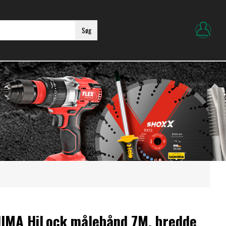
Søg
JIMA HiLock målebånd 7M, bredde