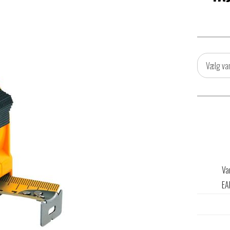
Vælg va
Va
EA