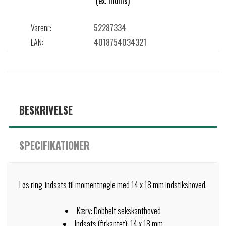
(ex. moms)
Varenr:
52287334
EAN:
4018754034321
BESKRIVELSE
SPECIFIKATIONER
Løs ring-indsats til momentnøgle med 14 x 18 mm indstikshoved.
Kærv: Dobbelt sekskanthoved
Indsats (firkantet): 14 x 18 mm