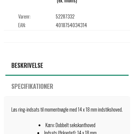
(ex. moms)
Varenr:
52287332
EAN:
4018754034314
BESKRIVELSE
SPECIFIKATIONER
Løs ring-indsats til momentnøgle med 14 x 18 mm indstikshoved.
Kærv: Dobbelt sekskanthoved
Indsats (firkantet): 14 x 18 mm