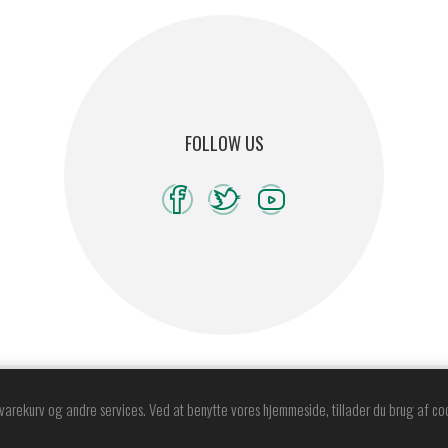
FOLLOW US
wered by
nopCommerce
Copyright © 2026 Østerby Agentur A/S. Alle rettigheder forbehol
varekurv og andre services. Ved at benytte vores hjemmeside, tillader du brug af co