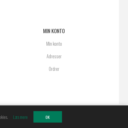
MIN KONTO
Min konto
Adresser
Ordrer
dt.
okies.
Læs mere
OK