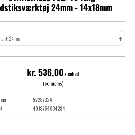
ndstiksværktøj 24mm - 14x18mm
+
riant: 24 mm
kr. 536,00
/ enhed
(ex. moms)
renr:
52287324
N:
4018754034284