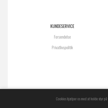
KUNDESERVICE
Forsendelse
Privatlivspolitik
Po
Cookies hjælper os med at holde styr på 