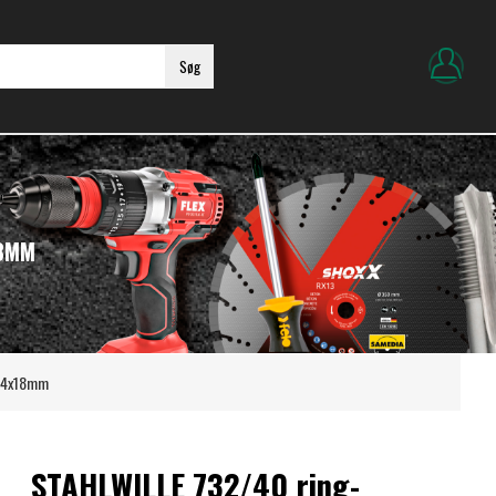
Søg
18MM
 14x18mm
STAHLWILLE 732/40 ring-