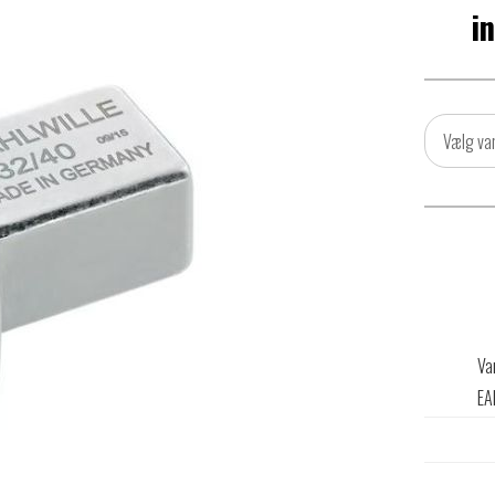
i
Vælg va
Va
EA