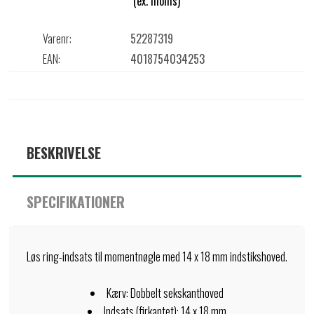
(ex. moms)
Varenr:
52287319
EAN:
4018754034253
BESKRIVELSE
SPECIFIKATIONER
Løs ring-indsats til momentnøgle med 14 x 18 mm indstikshoved.
Kærv: Dobbelt sekskanthoved
Indsats (firkantet): 14 x 18 mm