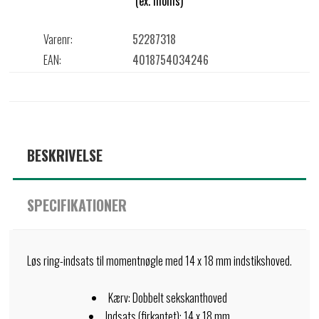
(ex. moms)
Varenr:
52287318
EAN:
4018754034246
BESKRIVELSE
SPECIFIKATIONER
Løs ring-indsats til momentnøgle med 14 x 18 mm indstikshoved.
Kærv: Dobbelt sekskanthoved
Indsats (firkantet): 14 x 18 mm