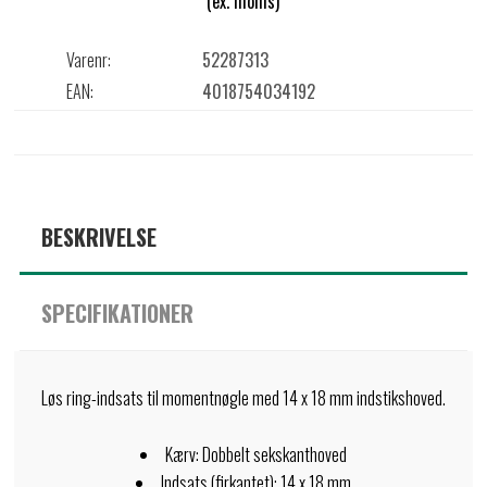
(ex. moms)
Varenr:
52287313
EAN:
4018754034192
BESKRIVELSE
SPECIFIKATIONER
Løs ring-indsats til momentnøgle med 14 x 18 mm indstikshoved.
Kærv: Dobbelt sekskanthoved
Indsats (firkantet): 14 x 18 mm