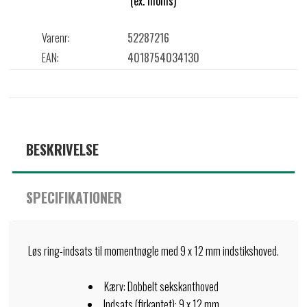
(ex. moms)
Varenr:
52287216
EAN:
4018754034130
BESKRIVELSE
SPECIFIKATIONER
Løs ring-indsats til momentnøgle med 9 x 12 mm indstikshoved.
Kærv: Dobbelt sekskanthoved
Indsats (firkantet): 9 x 12 mm