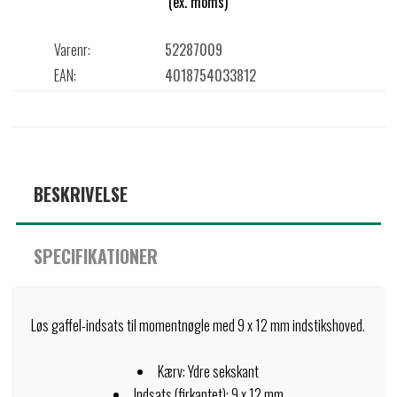
(ex. moms)
Varenr:
52287009
EAN:
4018754033812
BESKRIVELSE
SPECIFIKATIONER
Løs gaffel-indsats til momentnøgle med 9 x 12 mm indstikshoved.
Kærv: Ydre sekskant
Indsats (firkantet): 9 x 12 mm