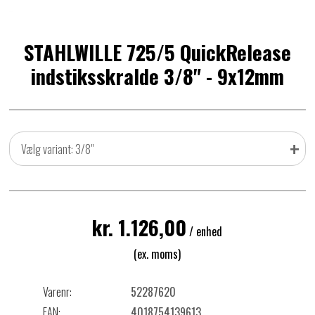
STAHLWILLE 725/5 QuickRelease
indstiksskralde 3/8" - 9x12mm
+
Vælg variant: 3/8"
kr. 1.126,00
/ enhed
(ex. moms)
Varenr:
52287620
EAN:
4018754139613