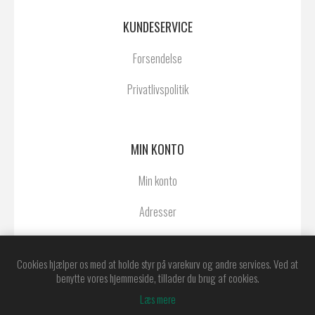
KUNDESERVICE
Forsendelse
Privatlivspolitik
MIN KONTO
Min konto
Adresser
Ordrer
Cookies hjælper os med at holde styr på varekurv og andre services. Ved at
benytte vores hjemmeside, tillader du brug af cookies.
Læs mere