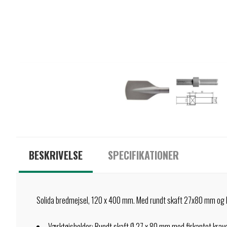
BESKRIVELSE
SPECIFIKATIONER
Solida bredmejsel, 120 x 400 mm. Med rundt skaft 27x80 mm og k
Værktøjsholder: Rundt skaft Ø 27 x 80 mm med firkantet kra