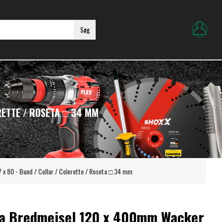
Søg
RETTE / ROSETA □ 34 MM
x 80 - Bund / Collar / Colerette / Roseta □ 34 mm
da Bredmejsel 120 x 400mm Wacker