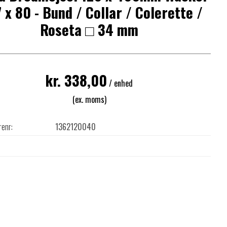
 x 80 - Bund / Collar / Colerette /
Roseta □ 34 mm
kr. 338,00
/ enhed
(ex. moms)
renr:
1362120040