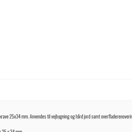
rave 25x34 mm. Anvendes til vejbygning og hård jord samt overfladerenoverin
ve 25 x 34 mm