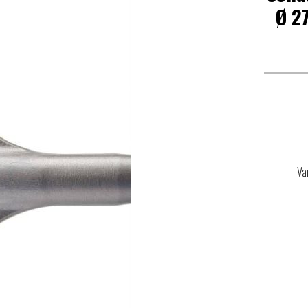
Ø 27
Va