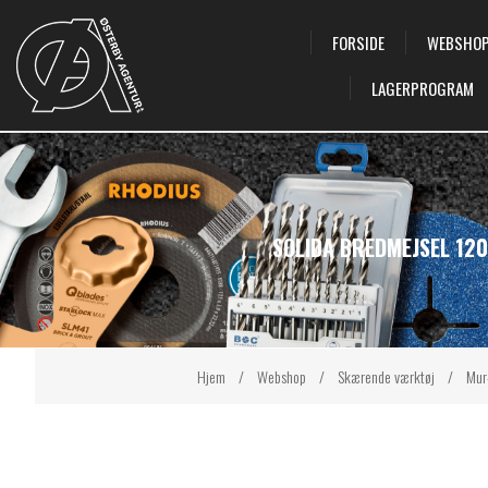
FORSIDE
WEBSHO
LAGERPROGRAM
SOLIDA BREDMEJSEL 120
Hjem
/
Webshop
/
Skærende værktøj
/
Mur