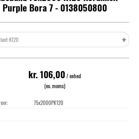
Purple Bora 7 - 0138050800
+
riant: K120
kr. 106,00
/ enhed
(ex. moms)
renr:
75x2000PK120