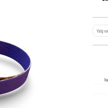
Vælg va
Va