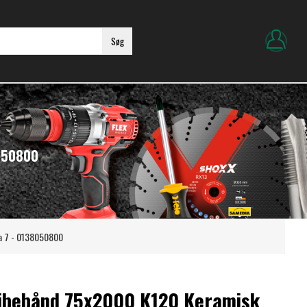
Søg
050800
a 7 - 0138050800
ibebånd 75x2000 K120 Keramisk