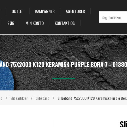
P
OUTLET
KAMPAGNER
AGENTURER
SØG
MIN KONTO
KONTAKT OS
BÅND 75X2000 K120 KERAMISK PURPLE BORA 7 - 0138
op
/
Slibeartikler
/
Slibebånd
/
Slibebånd 75x2000 K120 Keramisk Purple Bor
Sl