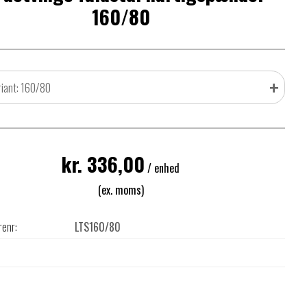
160/80
+
riant: 160/80
kr. 336,00
/ enhed
(ex. moms)
renr:
LTS160/80