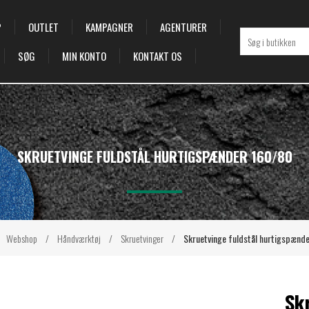
P
OUTLET
KAMPAGNER
AGENTURER
SØG
MIN KONTO
KONTAKT OS
SKRUETVINGE FULDSTÅL HURTIGSPÆNDER 160/80
Webshop
/
Håndværktøj
/
Skruetvinger
/
Skruetvinge fuldstål hurtigspænd
Sk