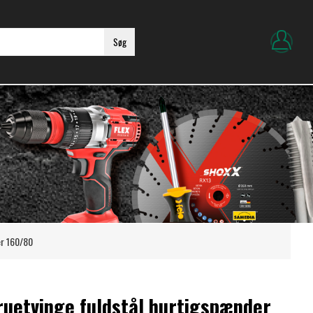
Søg
er 160/80
ruetvinge fuldstål hurtigspænder