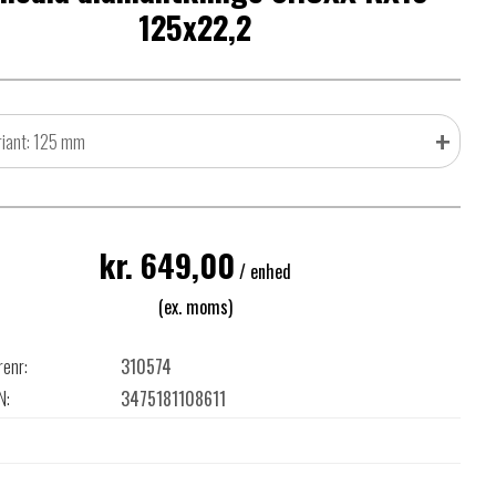
125x22,2
+
riant: 125 mm
kr. 649,00
/ enhed
(ex. moms)
renr:
310574
N:
3475181108611