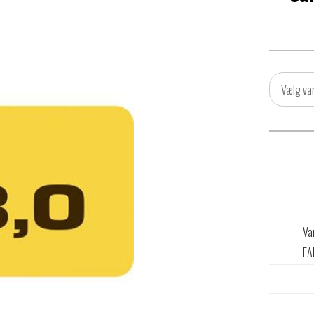
Vælg va
Va
EA