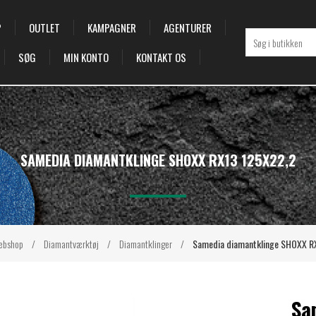
P
OUTLET
KAMPAGNER
AGENTURER
SØG
MIN KONTO
KONTAKT OS
SAMEDIA DIAMANTKLINGE SHOXX RX13 125X22,2
ebshop
/
Diamantværktøj
/
Diamantklinger
/
Samedia diamantklinge SHOXX R
Sa