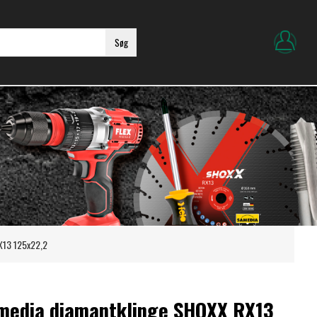
Søg
X13 125x22,2
media diamantklinge SHOXX RX13