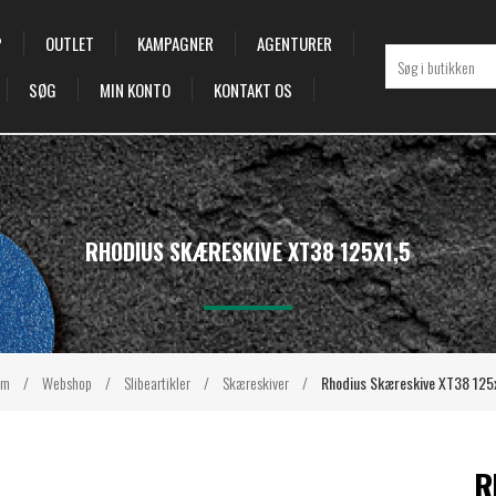
P
OUTLET
KAMPAGNER
AGENTURER
SØG
MIN KONTO
KONTAKT OS
RHODIUS SKÆRESKIVE XT38 125X1,5
em
/
Webshop
/
Slibeartikler
/
Skæreskiver
/
Rhodius Skæreskive XT38 125
R