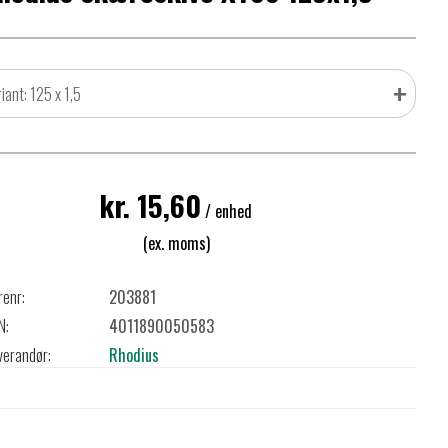
+
iant: 125 x 1,5
kr. 15,60
/ enhed
(ex. moms)
renr:
203881
N:
4011890050583
verandør:
Rhodius