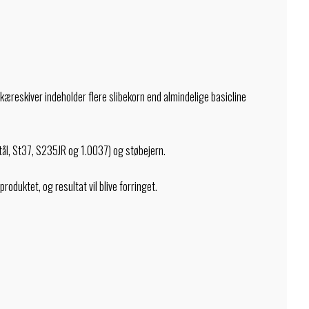
æreskiver indeholder flere slibekorn end almindelige basicline
sstål, St37, S235JR og 1.0037) og støbejern.
roduktet, og resultat vil blive forringet.