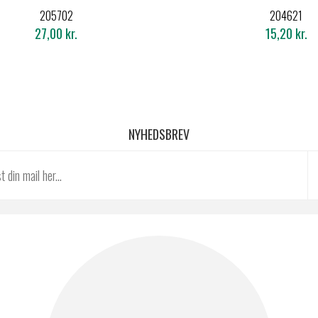
XT38
XT38
205702
204621
230X1,9
125X1,0
27,00 kr.
15,20 kr.
NYHEDSBREV