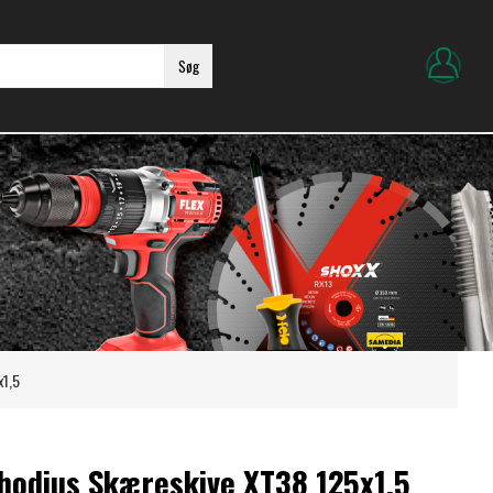
Søg
x1,5
hodius Skæreskive XT38 125x1,5