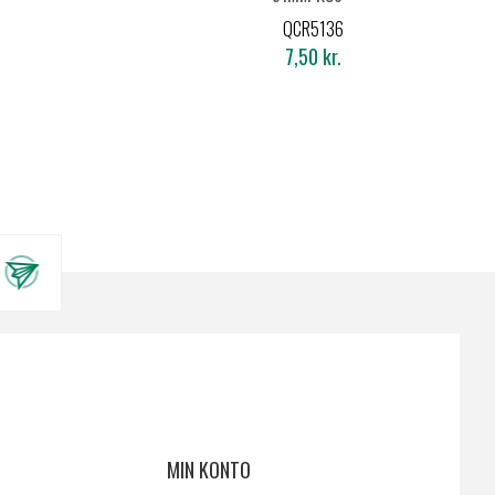
4301030200
QCR5136
7,50 kr.
MIN KONTO