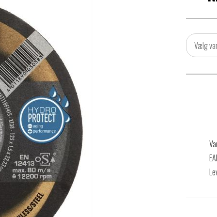
Vælg var
Va
EA
Le