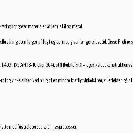
kæringsopgaver materialer af jern, stål og metal.
dbrydning som følger af fugt og dermed giver længere levetid. Disse Proline sk
eks. 1.4031 (X5CrNi18-10 eller 304), stål (kulstofstål – også kaldet konstruktion
ig vinkelsliber. Ved brug af en mindre kraftig vinkelsliber, vil effekten gå af p
kytte mod fugtrelaterede ældningsprocesser.