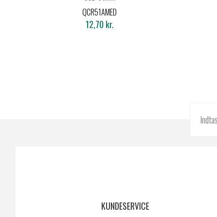
MEDIUM RØD
QCR51AMED
-
12,70 kr.
4301010302
KUNDESERVICE