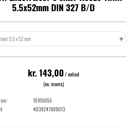
5.5x52mm DIN 327 B/D
+
riant: 5.5 x 52 mm
kr. 143,00
/ enhed
(ex. moms)
renr:
15105055
N:
4039247889013