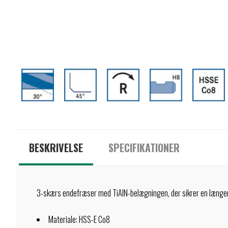
BESKRIVELSE
SPECIFIKATIONER
3-skærs endefræser med TiAlN-belægningen, der sikrer en længer
Materiale: HSS-E Co8