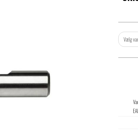
Vælg va
Va
EA