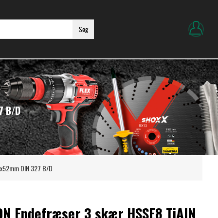
Søg
7 B/D
.5x52mm DIN 327 B/D
ON Endefræser 3 skær HSSE8 TiAlN