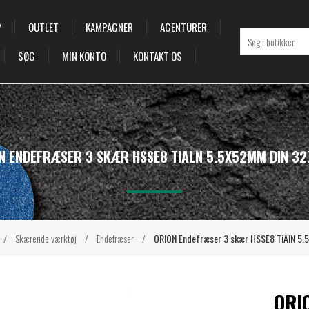
P
OUTLET
KAMPAGNER
AGENTURER
SØG
MIN KONTO
KONTAKT OS
N ENDEFRÆSER 3 SKÆR HSSE8 TIALN 5.5X52MM DIN 32
/
Skærende værktøj
/
Endefræser
/
ORION Endefræser 3 skær HSSE8 TiAlN 5
ORI