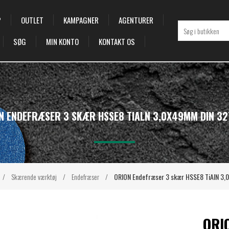
P
OUTLET
KAMPAGNER
AGENTURER
SØG
MIN KONTO
KONTAKT OS
N ENDEFRÆSER 3 SKÆR HSSE8 TIALN 3,0X49MM DIN 32
/
Skærende værktøj
/
Endefræser
/
ORION Endefræser 3 skær HSSE8 TiAlN 3
ORI