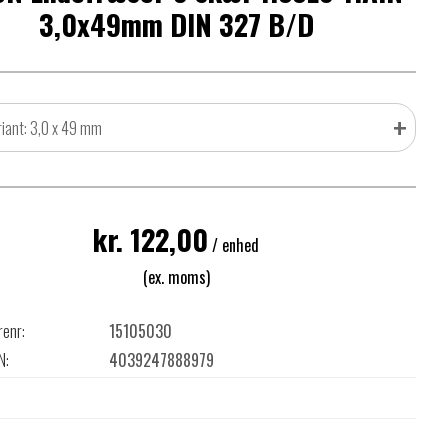
3,0x49mm DIN 327 B/D
+
riant: 3,0 x 49 mm
kr. 122,00
/ enhed
(ex. moms)
renr:
15105030
N:
4039247888979