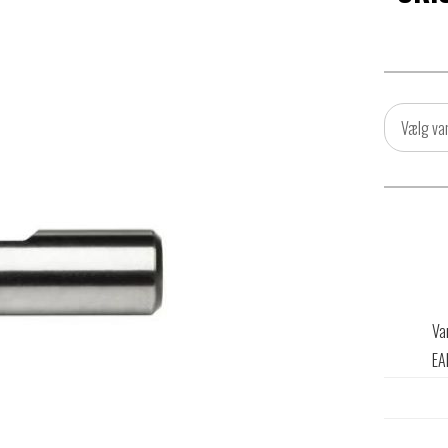
Vælg va
Va
EA