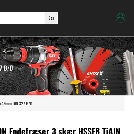
Søg
7 B/D
,0x49mm DIN 327 B/D
ON Endefræser 3 skær HSSE8 TiAlN