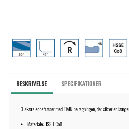
BESKRIVELSE
SPECIFIKATIONER
3-skærs endefræser med TiAlN-belægningen, der sikrer en længer
Materiale: HSS-E Co8