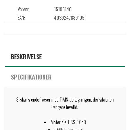
Varenr:
15105140
EAN:
4039247889105
BESKRIVELSE
SPECIFIKATIONER
3-skærs endefræser med TiAlN-belægningen, der sikrer en
længere levetid.
Materiale: HSS-E Co8
TiAlN belægning