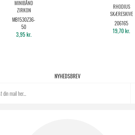
MINIBÅND
RHODIUS
ZIRKON
SKÆRESKIVE
15X30MM
MB1530Z36-
XT10
206165
K36
50
125X1,5
19,70 kr.
*KARTON*
3,95 kr.
NYHEDSBREV