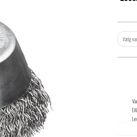
Vælg va
Va
EA
Le