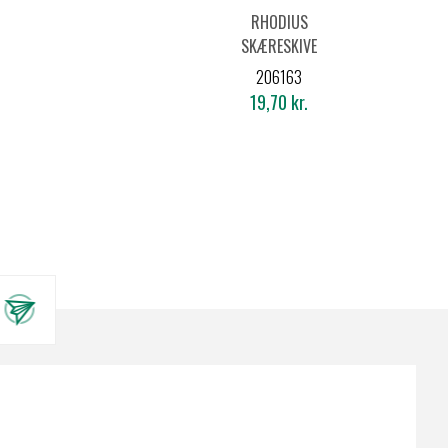
RHODIUS
SKÆRESKIVE
XT10
206163
125X1,0
19,70 kr.