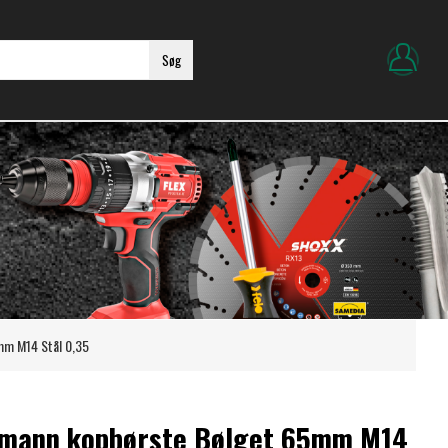
Søg
mm M14 Stål 0,35
mann kopbørste Bølget 65mm M14