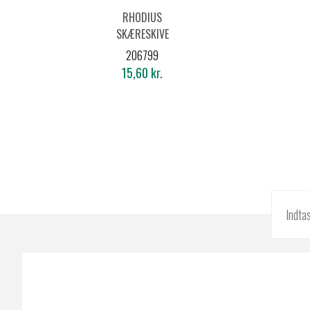
RHODIUS
SKÆRESKIVE
XT10 MINI
206799
50X1,0X6MM
15,60 kr.