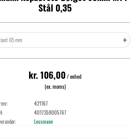
Stål 0,35
+
riant: 65 mm
kr. 106,00
/ enhed
(ex. moms)
renr:
421167
N:
4017359005767
verandør:
Lessmann