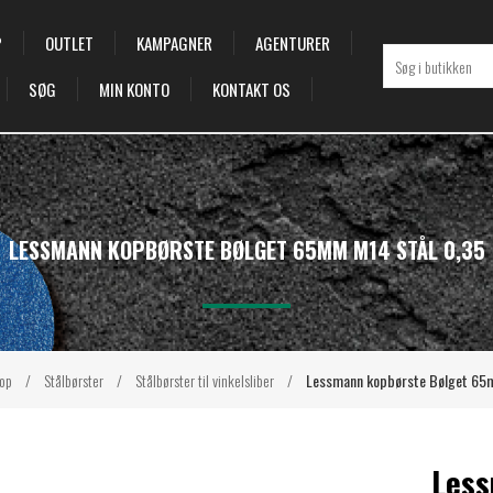
P
OUTLET
KAMPAGNER
AGENTURER
SØG
MIN KONTO
KONTAKT OS
LESSMANN KOPBØRSTE BØLGET 65MM M14 STÅL 0,35
op
/
Stålbørster
/
Stålbørster til vinkelsliber
/
Lessmann kopbørste Bølget 65
Less